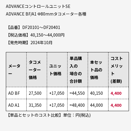
ADVANCEコントロールユニットSE
ADVANCE BF/A1 Φ80mmタコメーター各種
【品番】DF20101～DF20401
【税込価格】40,150～44,000円
【発売時期】2024年10月
単品購
コスト
タコメ
本セッ
メータ
ユニッ
入の
メリッ
ーター
ト品の
ー
ト価格
場合の
ト
価格
価格
合計額
(差額)
AD BF
27,500
+17,050
=44,550
40,150
4,400
AD A1
31,350
+17,050
=48,400
44,000
4,400
【単品とセットのコスト比較】単位：円(税込)