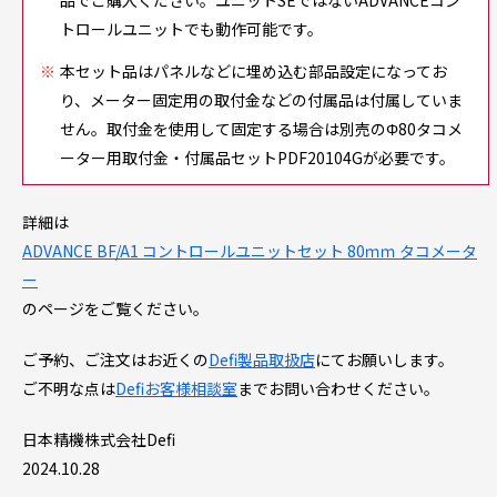
品でご購入ください。ユニットSEではないADVANCEコン
トロールユニットでも動作可能です。
本セット品はパネルなどに埋め込む部品設定になってお
り、メーター固定用の取付金などの付属品は付属していま
せん。取付金を使用して固定する場合は別売のΦ80タコメ
ーター用取付金・付属品セットPDF20104Gが必要です。
詳細は
ADVANCE BF/A1 コントロールユニットセット 80ｍｍ タコメータ
ー
のページをご覧ください。
ご予約、ご注文はお近くの
Defi製品取扱店
にてお願いします。
ご不明な点は
Defiお客様相談室
までお問い合わせください。
日本精機株式会社Defi
2024.10.28