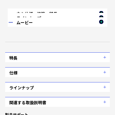
主な仕様・機能・特長
ラインナップ
ADVANCEシステム
ムービー
ターボ計（300kPa・200kPa・120kPa）
別途ADVANCEコントロールユニット必要
2種類から選択可能なオープニングセレモニーとエンディ
インテークマニホールドプレッシャー計
ングセレモニー
市販アタッチメント必要
オープニングとエンディングはシンプルとHANABIの2種類か
油圧計
自社製モーター： STS26/VS2
ら選べます。
燃圧計
照明色：ホワイト/アンバーレッド/ブルー
【DAY】昼間の見栄えです。
油温計
特長
照明(※)：車両イルミSW連動で調光
水温計
LED照明
排気温度計
アドバンスシステム（双方向通信）採用
アドバンスシス
仕様
インジケーター出力
テムについての詳しい説明はこちら
タコメーター
インジケーター内蔵
リモコンスイッチにより手元操作が可能
各部名称・寸法
ラインナップ
走行データ記録/走行データ再生
その他仕様
Φ60シリーズ
オープニングセレモニー/エンディングセレモニー
平面ガラス、高精細目盛りと細く長い指針の採用により、
電源電圧
Defi-Link ADVANCE Control Unitより供給
的確な指示値と高い視認性を実現
関連する取扱説明書
ターボ計
サイズ：Φ60/Φ80(タコのみ)
対応気筒数：1・2・3・4・5・6・8
消費電流
メーター7台接続時の最大値
インテークマニホールドプレッシャー計
製品サポート
ターボエンジンの吸気マニホールド内の過給圧（＝正圧）や
取扱説明書をご覧になる前に
ご利用条件
をお読みいただき、