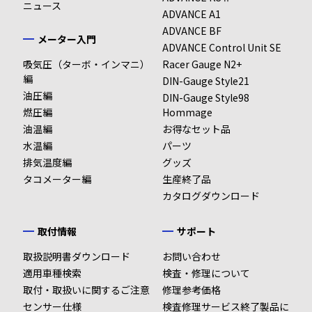
各メーターの写真をクリックすると拡大します。
Φ80タコメーター
製品イメー
ニュース
各メーターの写真をクリックすると拡大します。
※
ゴムホース・スリーウェイジョイント（Φ4）は付属し
品番
DF10101
DF10102
DF10103
照明色
ホワイト
アンバーレッド
ブルー
ンサーのみ共通ですがセンサーハーネスは異なり
ADVANCE A1
サイズ
Φ60
ジ
サイズ
Φ60
ておりません。別途ご用意ください
製品イメージ・色・価格・サイズ・品番
ますのでDefi-Link ADVANCE SYSTEM用のセン
サイズ
Φ60
ADVANCE BF
価格
29,700円（税込）
品番
DF10301
DF10302
DF10303
※
Max200/120kPa、インマニ計と一部機能が異なりま
排気温度計（表示範囲：200℃～1100℃）
メーター入門
サーハーネスが必要です。
各メーターの写真をクリックすると拡大します。
ADVANCE Control Unit SE
す。
価格
製品イメー
34,650円（税込）
照明色
ホワイト
アンバーレッド
ブルー
製品イメー
構成部品
吸気圧（ターボ・インマニ）
ご使用の際は別売りのDefi-Link ADVANCEコン
Racer Gauge N2+
1:ターボゼロリセット機能(ゼロ点がずれている場合のオ
製品イメー
サイズ
Φ60
ジ
ジ
編
トロールユニットSEが必要です。
品番
DF10201
DF10202
DF10203
ジ
DIN-Gauge Style21
フセット機能)は、使用できません。
構成部品
詳細は
取扱説明書をご参照ください。
油圧編
2:燃圧計と同時に使用する場合の差圧表示機能は、使用
DIN-Gauge Style98
価格
34,650円（税込）
製品イメー
照明色
ホワイト
アンバーレッド
ブルー
できません。
燃圧編
Hommage
照明色
ホワイト
アンバーレッド
ブルー
照明色
ジ
ホワイト
アンバーレッド
ブルー
3:ADVANCE ZDと合わせてご使用いただく場合、ワーニ
油温編
お得なセット品
品番
DF10401
DF10402
DF10403
構成部品
品番
DF10704
DF10705
DF10706
ング設定中にADVANCE ZDに表示される設定値と、ター
品番
DF10501
DF10502
DF10503
水温編
パーツ
ボ計本体に表示される設定値が一致しません。
価格
25,850円（税込）
排気温度編
価格
23,650円（税込）
グッズ
照明色
ホワイト
アンバーレッド
ブルー
価格
25,850円（税込）
ターボ計本体に表示される値で設定してください。
タコメーター編
生産終了品
※
同梱しているターボセンサーはMax200/120kPa、イン
品番
DF10601
DF10602
DF10603
構成部品
Φ80タコメーター（表示範囲：0RPM～9000RPM）
カタログダウンロード
自発光式メーターにより、常にハイコントラストで鮮明な
マニ計のものとは異なります。
構成部品
各メーターの写真をクリックすると拡大します。
価格
34,650円（税込）
視認性を実現（明るさ従来比200%）
詳しくは、
ターボセンサーの見分け方
をご覧ください。
サイズ
Φ80
取付情報
サポート
構成部品
ターボ計 Max200kPaモデル（表示範囲：-100kPa～
取扱説明書ダウンロード
お問い合わせ
製品イメー
+200kPa）
適用車種検索
検査・修理について
各メーターの写真をクリックすると拡大します。
ジ
取付・取扱いに関するご注意
修理参考価格
サイズ
Φ60
センサー仕様
検査修理サービス終了製品に