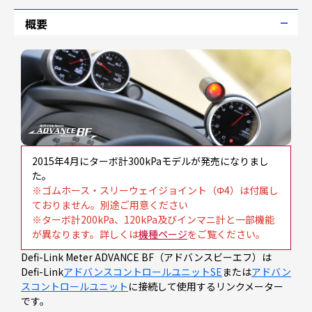
概要
2015年4月にターボ計300kPaモデルが発売になりまし
た。
※ゴムホース・スリーウェイジョイント（Φ4）は付属し
ておりません。別途ご用意ください
※ターボ計200kPa、120kPa及びインマニ計と一部機能
が異なります。詳しくは
機種ページ
をご覧ください。
Defi-Link Meter ADVANCE BF（アドバンスビーエフ）は
Defi-Link
アドバンスコントロールユニットSE
または
アドバン
スコントロールユニット
に接続して使用するリンクメーター
です。