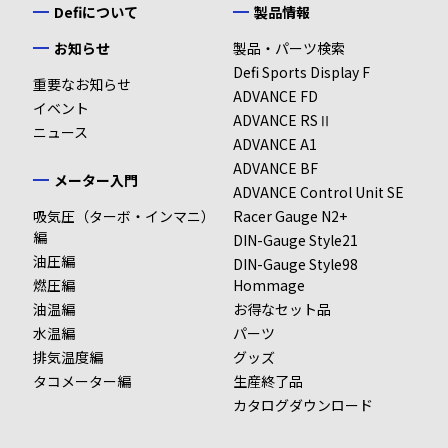
Defiについて
製品情報
お知らせ
製品・パーツ検索
Defi Sports Display F
重要なお知らせ
ADVANCE FD
イベント
ADVANCE RSⅡ
ニュース
ADVANCE A1
ADVANCE BF
メーター入門
ADVANCE Control Unit SE
吸気圧（ターボ・インマニ）
Racer Gauge N2+
編
DIN-Gauge Style21
油圧編
DIN-Gauge Style98
燃圧編
Hommage
油温編
お得なセット品
水温編
パーツ
排気温度編
グッズ
タコメーター編
生産終了品
カタログダウンロード