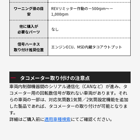
ワーニング値の目
REVリミッター作動の－500rpm～－
安
1,000rpm
他に購入が
なし
必要なパーツ
信号ハーネス
エンジンECU、MSD内蔵タコアウトプット
取り付け推奨位置
タコメーター取り付けの注意点
車両内制御機器間のシリアル通信化（CANなど）が進み、タ
コメーター用の回転数信号が取れない車両があります。それ
らの車両の一部は、対応気筒数1気筒／2気筒設定機能を追加
した製品であれば、タコメーターの取り付けが可能となりま
す。
詳細はご購入前に
適用車種検索
にてご確認ください。