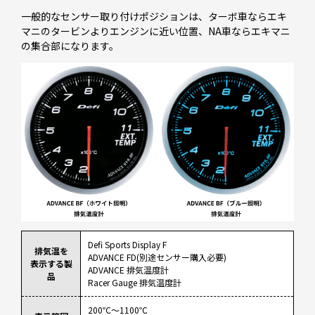
一般的なセンサー取り付けポジションは、ターボ車ならエキ
マニのタービンよりエンジンに近い位置、NA車ならエキマニ
の集合部になります。
Defi Sports Display F
排気温を
ADVANCE FD(別途センサー購入必要)
表示する製
ADVANCE 排気温度計
品
Racer Gauge 排気温度計
200℃～1100℃