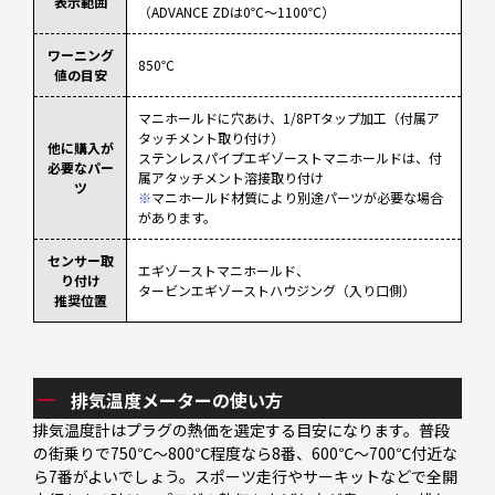
表示範囲
（ADVANCE ZDは0℃～1100℃）
ワーニング
850℃
値の目安
マニホールドに穴あけ、1/8PTタップ加工（付属ア
タッチメント取り付け）
他に購入が
ステンレスパイプエギゾーストマニホールドは、付
必要なパー
属アタッチメント溶接取り付け
ツ
※
マニホールド材質により別途パーツが必要な場合
があります。
センサー取
エギゾーストマニホールド、
り付け
タービンエギゾーストハウジング（入り口側）
推奨位置
排気温度メーターの使い方
排気温度計はプラグの熱価を選定する目安になります。普段
の街乗りで750℃～800℃程度なら8番、600℃～700℃付近な
ら7番がよいでしょう。スポーツ走行やサーキットなどで全開