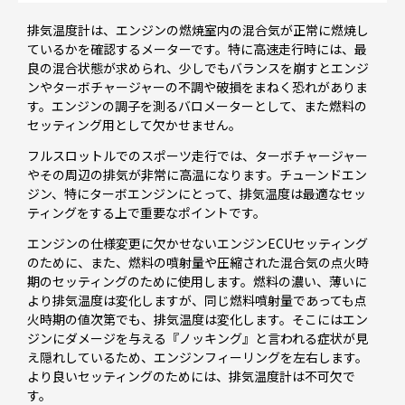
排気温度計は、エンジンの燃焼室内の混合気が正常に燃焼し
ているかを確認するメーターです。特に高速走行時には、最
良の混合状態が求められ、少しでもバランスを崩すとエンジ
ンやターボチャージャーの不調や破損をまねく恐れがありま
す。エンジンの調子を測るバロメーターとして、また燃料の
セッティング用として欠かせません。
フルスロットルでのスポーツ走行では、ターボチャージャー
やその周辺の排気が非常に高温になります。チューンドエン
ジン、特にターボエンジンにとって、排気温度は最適なセッ
ティングをする上で重要なポイントです。
エンジンの仕様変更に欠かせないエンジンECUセッティング
のために、また、燃料の噴射量や圧縮された混合気の点火時
期のセッティングのために使用します。燃料の濃い、薄いに
より排気温度は変化しますが、同じ燃料噴射量であっても点
火時期の値次第でも、排気温度は変化します。そこにはエン
ジンにダメージを与える『ノッキング』と言われる症状が見
え隠れしているため、エンジンフィーリングを左右します。
より良いセッティングのためには、排気温度計は不可欠で
す。