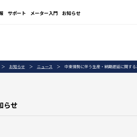
報
サポート
メーター入門
お知らせ
＞
お知らせ
＞
ニュース
＞
中東情勢に伴う生産・納期遅延に関する
知らせ